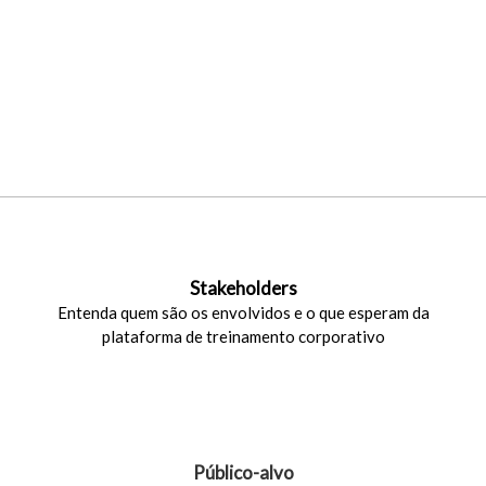
36 perguntas selecionadas
Ganhe tempo e agilidade na implementação fazendo
para o seu time as perguntas certas para estruturar ou
melhorar sua Universidade Corporativa EaD:
Stakeholders
Entenda quem são os envolvidos e o que esperam da
plataforma de treinamento corporativo
Público-alvo